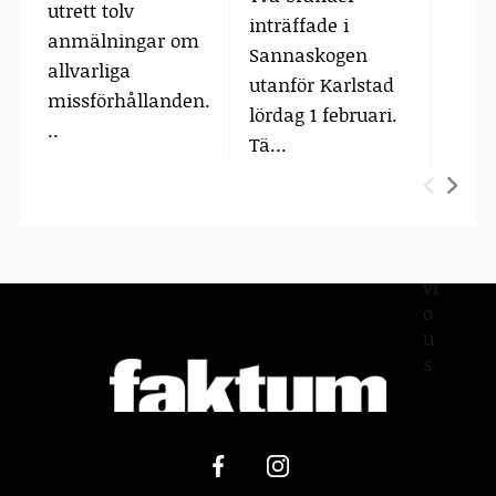
utrett tolv
heml
inträffade i
anmälningar om
bost
Sannaskogen
allvarliga
vatte
utanför Karlstad
missförhållanden.
lördag 1 februari.
..
Tä...
P
N
r
e
e
xt
vi
o
u
s