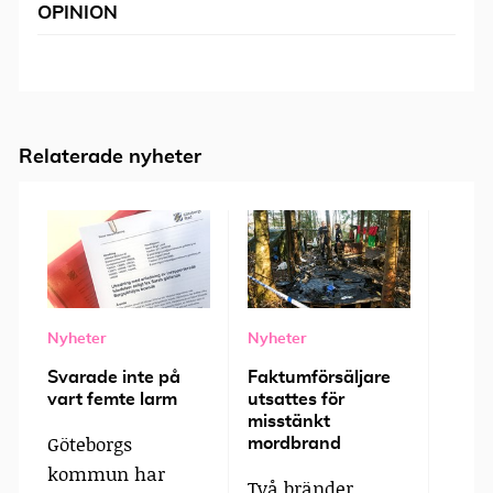
OPINION
Relaterade nyheter
Nyheter
Nyheter
Nyhet
Svarade inte på
Faktumförsäljare
EU pr
vart femte larm
utsattes för
romer
misstänkt
Göteborgs
Disk
mordbrand
kommun har
trån
Två bränder