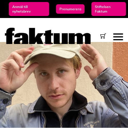
Anmäl till
Stiftelsen
Prenumerera
nyhetsbrev
Faktum