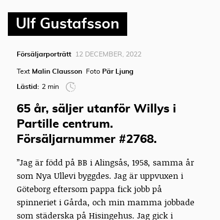
Ulf Gustafsson
Försäljarporträtt
12 DECEMBER, 2022
Text
Malin Clausson
Foto
Pär Ljung
Lästid:
2 min
65 år, säljer utanför Willys i
Partille centrum.
Försäljarnummer #2768.
”Jag är född på BB i Alingsås, 1958, samma år
som Nya Ullevi byggdes. Jag är uppvuxen i
Göteborg eftersom pappa fick jobb på
spinneriet i Gårda, och min mamma jobbade
som städerska på Hisingehus. Jag gick i