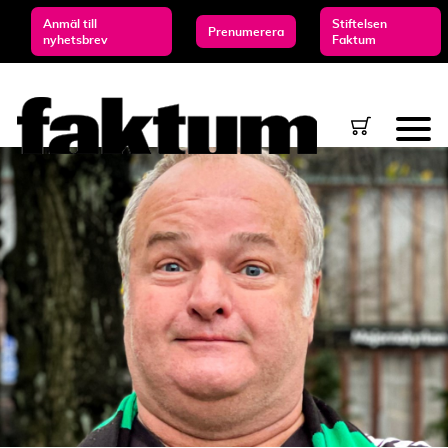
Anmäl till
Stiftelsen
Prenumerera
nyhetsbrev
Faktum