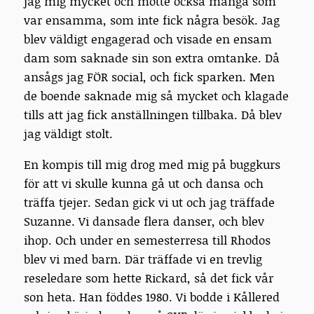
jag mig mycket och mötte också många som
var ensamma, som inte fick några besök. Jag
blev väldigt engagerad och visade en ensam
dam som saknade sin son extra omtanke. Då
ansågs jag FÖR social, och fick sparken. Men
de boende saknade mig så mycket och klagade
tills att jag fick anställningen tillbaka. Då blev
jag väldigt stolt.
En kompis till mig drog med mig på buggkurs
för att vi skulle kunna gå ut och dansa och
träffa tjejer. Sedan gick vi ut och jag träffade
Suzanne. Vi dansade flera danser, och blev
ihop. Och under en semesterresa till Rhodos
blev vi med barn. Där träffade vi en trevlig
reseledare som hette Rickard, så det fick vår
son heta. Han föddes 1980. Vi bodde i Kållered