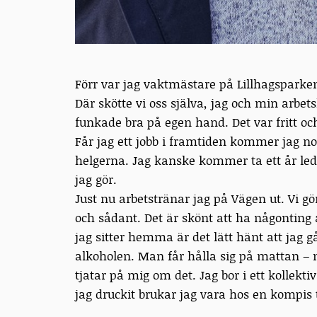
Förr var jag vaktmästare på Lillhagsparken 
Där skötte vi oss själva, jag och min arbet
funkade bra på egen hand. Det var fritt och
Får jag ett jobb i framtiden kommer jag no
helgerna. Jag kanske kommer ta ett år ledig
jag gör.
Just nu arbetstränar jag på Vägen ut. Vi g
och sådant. Det är skönt att ha någonting a
jag sitter hemma är det lätt hänt att jag går 
alkoholen. Man får hålla sig på mattan – 
tjatar på mig om det. Jag bor i ett kollekt
jag druckit brukar jag vara hos en kompis til