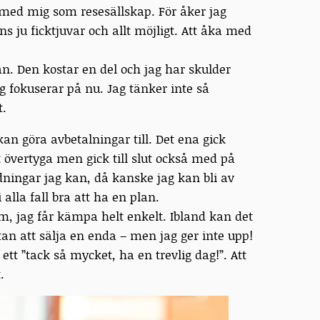
 med mig som resesällskap. För åker jag
nns ju ficktjuvar och allt möjligt. Att åka med
an. Den kostar en del och jag har skulder
g fokuserar på nu. Jag tänker inte så
t.
an göra avbetalningar till. Det ena gick
t övertyga men gick till slut också med på
dningar jag kan, då kanske jag kan bli av
alla fall bra att ha en plan.
em, jag får kämpa helt enkelt. Ibland kan det
tan att sälja en enda – men jag ger inte upp!
ett ”tack så mycket, ha en trevlig dag!”. Att
.