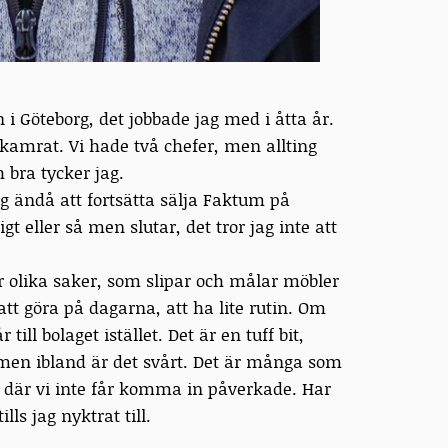
i Göteborg, det jobbade jag med i åtta år.
skamrat. Vi hade två chefer, men allting
 bra tycker jag.
g ändå att fortsätta sälja Faktum på
t eller så men slutar, det tror jag inte att
ör olika saker, som slipar och målar möbler
tt göra på dagarna, att ha lite rutin. Om
till bolaget istället. Det är en tuff bit,
men ibland är det svårt. Det är många som
iv där vi inte får komma in påverkade. Har
ls jag nyktrat till.