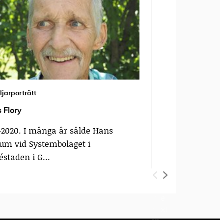
ljarporträtt
Försäljarporträtt
 Flory
Desislava Tod
-2020. I många år sålde Hans
28 år// Försä
um vid Systembolaget i
utanför ICA i L
éstaden i G...
P
N
r
e
e
xt