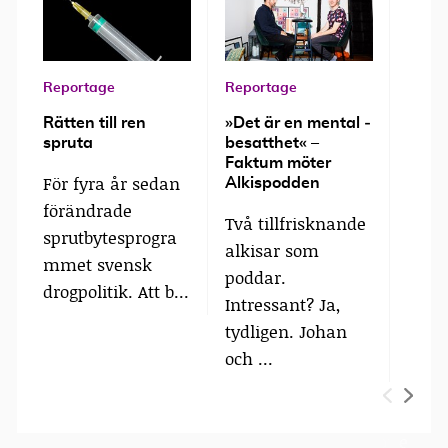
Reportage
Reportage
Repor
Rätten till ren
»Det är en mental ­
Hemlö
spruta
besatthet« –
brott
Faktum möter
För fyra år sedan
I jan
Alkispodden
förändrade
Barn
Två tillfrisknande
sprutbytesprogra
lag i
alkisar som
mmet svensk
långt
poddar.
drogpolitik. Att b...
ba...
Intressant? Ja,
tydligen. Johan
och ...
P
N
r
e