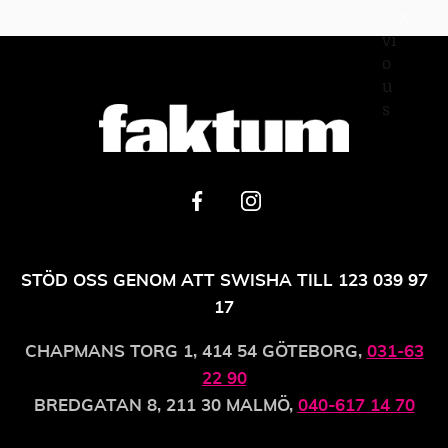
e
xt
vi
o
u
s
STÖD OSS GENOM ATT SWISHA TILL 123 039 97
17
CHAPMANS TORG 1, 414 54 GÖTEBORG,
031-63
22 90
BREDGATAN 8, 211 30 MALMÖ,
040-617 14 70