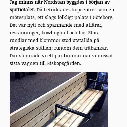
Ja
g minns när Nordstan byggdes i början av
sjuttiotalet.
Då betraktades köpcentret som en
mötesplats, ett slags folkligt palats i Göteborg.
Det var nytt och spännande med affärer,
restauranger, bowlinghall och bio. Stora
rundlar med blommor stod utställda på
strategiska ställen; runtom dem träbänkar.
Där slumrade vi ett par timmar när vi missat
sista vagnen till Biskopsgården.