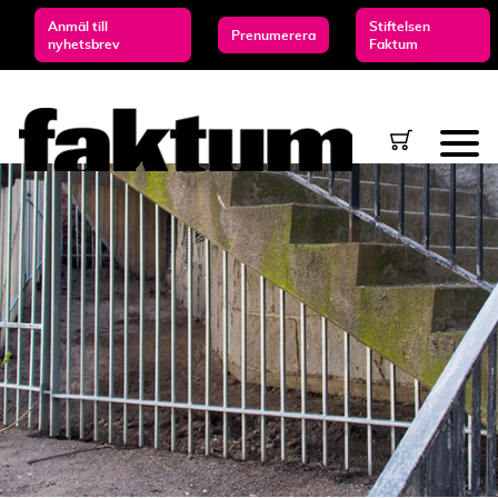
Anmäl till
Stiftelsen
Prenumerera
nyhetsbrev
Faktum