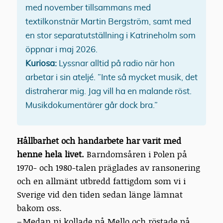
med november tillsammans med
textilkonstnär Martin Bergström, samt med
en stor separatutställning i Katrineholm som
öppnar i maj 2026.
Kuriosa:
Lyssnar alltid på radio när hon
arbetar i sin ateljé. ”Inte så mycket musik, det
distraherar mig. Jag vill ha en malande röst.
Musikdokumentärer går dock bra.”
Hållbarhet och handarbete har varit med
henne hela livet.
Barndomsåren i Polen på
1970- och 1980-talen präglades av ransonering
och en allmänt utbredd fattigdom som vi i
Sverige vid den tiden sedan länge lämnat
bakom oss.
– Medan ni kollade på Mello och röstade på