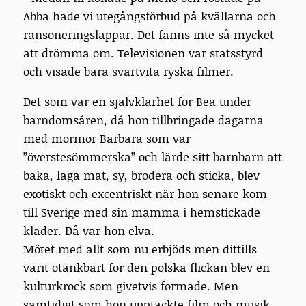
Abba hade vi utegångsförbud på kvällarna och
ransoneringslappar. Det fanns inte så mycket
att drömma om. Televisionen var statsstyrd
och visade bara svartvita ryska filmer.
Det som var en självklarhet för Bea under
barndomsåren, då hon tillbringade dagarna
med mormor Barbara som var
”överstesömmerska” och lärde sitt barnbarn att
baka, laga mat, sy, brodera och sticka, blev
exotiskt och excentriskt när hon senare kom
till Sverige med sin mamma i hemstickade
kläder. Då var hon elva.
Mötet med allt som nu erbjöds men dittills
varit otänkbart för den polska flickan blev en
kulturkrock som givetvis formade. Men
samtidigt som hon upptäckte film och musik,