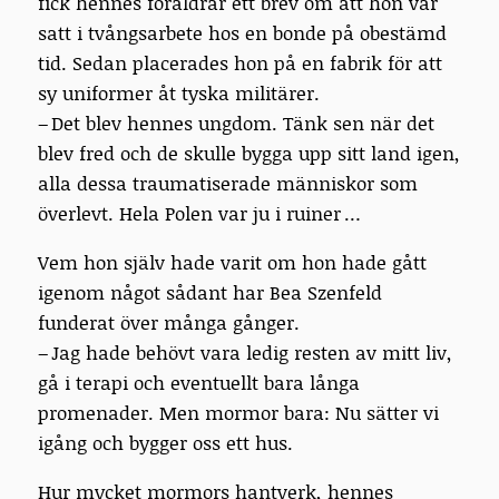
fick hennes föräldrar ett brev om att hon var
satt i tvångsarbete hos en bonde på obestämd
tid. Sedan placerades hon på en fabrik för att
sy uniformer åt tyska militärer.
– Det blev hennes ungdom. Tänk sen när det
blev fred och de skulle bygga upp sitt land igen,
alla dessa traumatiserade människor som
överlevt. Hela Polen var ju i ruiner …
Vem hon själv hade varit om hon hade gått
igenom något sådant har Bea Szenfeld
funderat över många gånger.
– Jag hade behövt vara ledig resten av mitt liv,
gå i terapi och eventuellt bara långa
promenader. Men mormor bara: Nu sätter vi
igång och bygger oss ett hus.
Hur mycket mormors hantverk, hennes