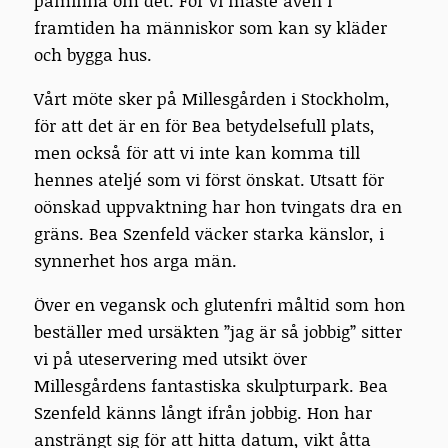
påminna om det. För vi måste även i
framtiden ha människor som kan sy kläder
och bygga hus.
Vårt möte sker på Millesgården i Stockholm,
för att det är en för Bea betydelsefull plats,
men också för att vi inte kan komma till
hennes ateljé som vi först önskat. Utsatt för
oönskad uppvaktning har hon tvingats dra en
gräns. Bea Szenfeld väcker starka känslor, i
synnerhet hos arga män.
Över en vegansk och glutenfri måltid som hon
beställer med ursäkten ”jag är så jobbig” sitter
vi på uteservering med utsikt över
Millesgårdens fantastiska skulpturpark. Bea
Szenfeld känns långt ifrån jobbig. Hon har
ansträngt sig för att hitta datum, vikt åtta