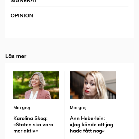
SIGNERAT
OPINION
Läs mer
Min grej
Min grej
Min gr
Karolina Skog:
Ann Heberlein:
Tone
»Staten ska vara
»Jag kände att jag
»Det 
mer aktiv«
hade fått nog«
är att
ensa