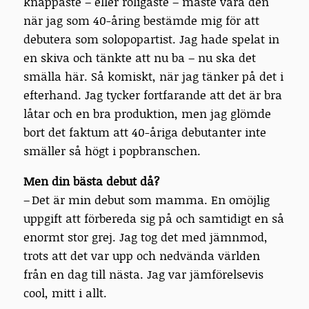
knäppaste – eller roligaste – måste vara den
när jag som 40-åring bestämde mig för att
debutera som solopopartist. Jag hade spelat in
en skiva och tänkte att nu ba – nu ska det
smälla här. Så komiskt, när jag tänker på det i
efterhand. Jag tycker fortfarande att det är bra
låtar och en bra produktion, men jag glömde
bort det faktum att 40-åriga debutanter inte
smäller så högt i popbranschen.
Men din bästa debut då?
– Det är min debut som mamma. En omöjlig
uppgift att förbereda sig på och samtidigt en så
enormt stor grej. Jag tog det med jämnmod,
trots att det var upp och nedvända världen
från en dag till nästa. Jag var jämförelsevis
cool, mitt i allt.