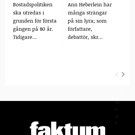
Bostadspolitiken
Ann Heberlein har
Tone
ska utredas i
många strängar
är hö
grunden för första
på sin lyra; som
SVT:s
gången på 80 år.
författare,
Fakt
Tidigare...
debattör, skr...
och s
P
N
r
e
e
xt
vi
o
u
s