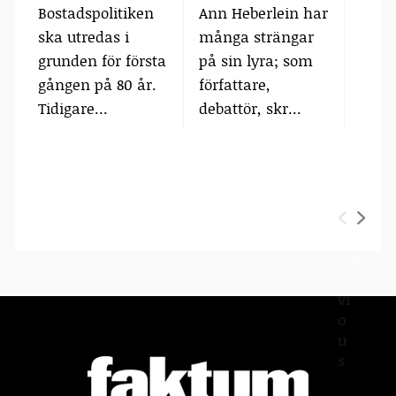
Bostadspolitiken
Ann Heberlein har
Tone
ska utredas i
många strängar
är hö
grunden för första
på sin lyra; som
SVT:s
gången på 80 år.
författare,
Fakt
Tidigare...
debattör, skr...
och s
P
N
r
e
e
xt
vi
o
u
s