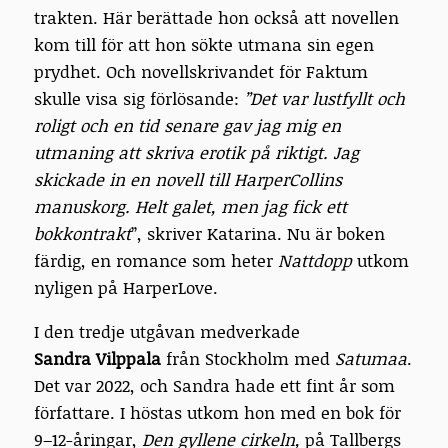
trakten. Här berättade hon också att novellen
kom till för att hon sökte utmana sin egen
prydhet. Och novellskrivandet för Faktum
skulle visa sig förlösande:
”Det var lustfyllt och
roligt och en tid senare gav jag mig en
utmaning att skriva erotik på riktigt. Jag
skickade in en novell till HarperCollins
manuskorg. Helt galet, men jag fick ett
bokkontrakt
”, skriver Katarina. Nu är boken
färdig, en romance som heter
Nattdopp
utkom
nyligen på HarperLove.
I den tredje utgåvan medverkade
Sandra Vilppala
från Stockholm med
Satumaa
.
Det var 2022, och Sandra hade ett fint år som
författare. I höstas utkom hon med en bok för
9–12-åringar,
Den gyllene cirkeln,
på Tallbergs