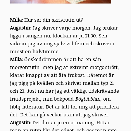
Milla:
Hur ser din skrivrutin ut?
Augustin:
Jag skriver varje morgon. Jag brukar
ligga i sängen nu, klockan är ju 21.30. Sen
vaknar jag av mig själv vid fem och skriver i
minst en halvtimme.
Milla:
Önskedrömmen är att ha en sån
morgonrutin, men jag är extremt morgontrött,
klarar knappt av att äta frukost. Däremot är
jag pigg på kvällen och skriver mellan typ 21
och 23. Just nu har jag ett väldigt tidskrävande
fritidsprojekt, min bokpodd
Bögbibblan
, om
hbtq-litteratur. Det är lätt för mig att prioritera
det. Det kan gå veckor utan att jag skriver.
Augustin:
Det där är ju en utmaning. Hittar
man en rutin blir det något, och gör man inte