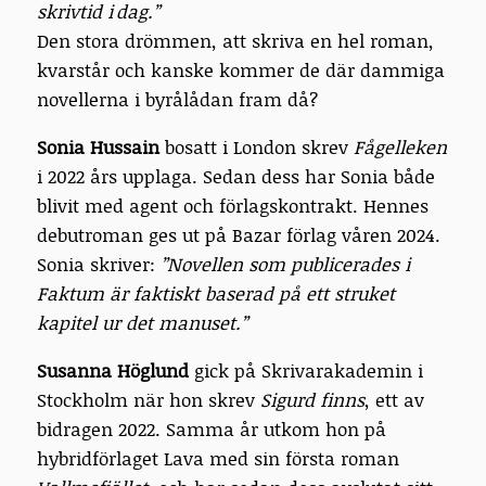
skrivtid i dag.”
Den stora drömmen, att skriva en hel roman,
kvarstår och kanske kommer de där dammiga
novellerna i byrålådan fram då?
Sonia Hussain
bosatt i London skrev
Fågelleken
i 2022 års upplaga. Sedan dess har Sonia både
blivit med agent och förlagskontrakt. Hennes
debutroman ges ut på Bazar förlag våren 2024.
Sonia skriver:
”Novellen som publicerades i
Faktum är faktiskt baserad på ett struket
kapitel ur det manuset.”
Susanna Höglund
gick på Skrivarakademin i
Stockholm när hon skrev
Sigurd finns
, ett av
bidragen 2022. Samma år utkom hon på
hybridförlaget Lava med sin första roman