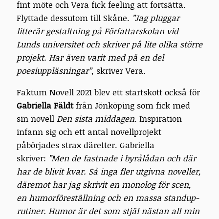
fint möte och Vera fick feeling att fortsätta.
Flyttade dessutom till Skåne.
”Jag pluggar
litterär gestaltning på Författarskolan vid
Lunds universitet och skriver på lite olika större
projekt. Har även varit med på en del
poesiuppläsningar”
, skriver Vera.
Faktum Novell 2021 blev ett startskott också för
Gabriella Fäldt
från Jönköping som fick med
sin novell
Den sista middagen
. Inspiration
infann sig och ett antal novellprojekt
påbörjades strax därefter. Gabriella
skriver:
”Men de fastnade i byrålådan och där
har de blivit kvar. Så inga fler utgivna noveller,
däremot har jag skrivit en monolog för scen,
en humorföreställning och en massa standup-
rutiner. Humor är det som stjäl nästan all min