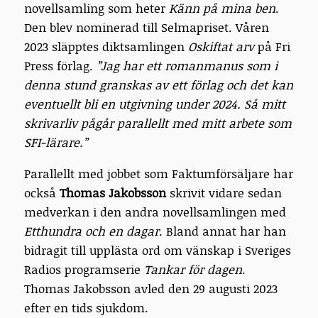
novellsamling som heter
Känn på mina ben
.
Den blev nominerad till Selmapriset. Våren
2023 släpptes diktsamlingen
Oskiftat arv
på Fri
Press förlag.
”Jag har ett romanmanus som i
denna stund granskas av ett förlag och det kan
eventuellt bli en utgivning under 2024. Så mitt
skrivarliv pågår parallellt med mitt arbete som
SFI-lärare.”
Parallellt med jobbet som Faktumförsäljare har
också
Thomas Jakobsson
skrivit vidare sedan
medverkan i den andra novellsamlingen med
Etthundra och en dagar
. Bland annat har han
bidragit till upplästa ord om vänskap i Sveriges
Radios programserie
Tankar för dagen
.
Thomas Jakobsson avled den 29 augusti 2023
efter en tids sjukdom.