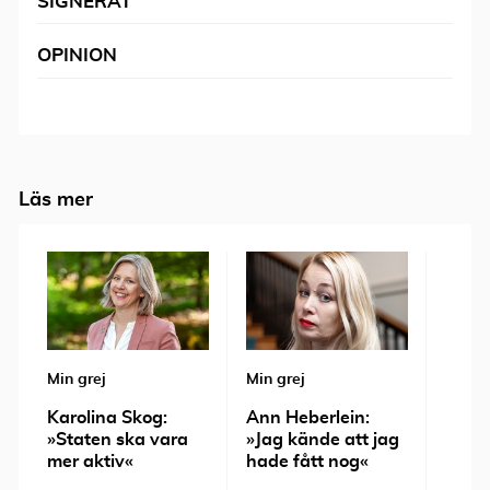
SIGNERAT
OPINION
Läs mer
Min grej
Min grej
Min gr
Karolina Skog:
Ann Heberlein:
Tone
»Staten ska vara
»Jag kände att jag
»Det 
mer aktiv«
hade fått nog«
är att
ensa