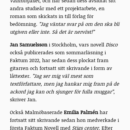
Vallmofjället
, och har sedan dess avslutat sitt
andra studieår med ett projektarbete, en
roman som skickats in till förlag för
bedömning.
”Jag väntar svar på om den ska bli
utgiven eller inte. Så det är nervöst!”
Jan Samuelsson
i Stockholm, vars novell
Disco
också publicerades som sommarläsning i
Faktum 2022, har sedan dess plockat fram
gitarren och fortsatt sitt skrivande i form av
låttexter.
”Jag ser mig väl mest som
textförfattare, men jag hankar mig fram på de
ackord jag kan och sjunger för fulla muggar”
,
skriver Jan.
Också Malmöbaserade
Emilia Palmén
har
fortsatt sitt skrivande sedan hon medverkade i
första Faktum Novell med
Stigs center
. Efter