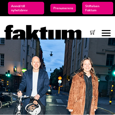
Anmäl till
Stiftelsen
Prenumerera
nyhetsbrev
Faktum