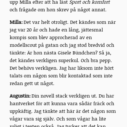
upp Milla efter att ha läst
Sport och komfort
och frågade om hon skrev på något annat.
Milla:
Det var helt otroligt. Det kändes som när
jag var 20 år och hade en lång, jättesmal
kompis som blev approcherad av en
modellscout på gatan och jag stod bredvid och
tänkte: Är hon nästa Gisele Bündchen? Så ja,
det kändes verkligen superkul. Och bra pepp.
Det behövs verkligen. Jag har liksom inte hört
talats om någon som blir kontaktad som inte
redan gett ut något.
Augustin:
Din novell stack verkligen ut. Du har
hantverket för att kunna vara sådär fräck och
uppkäftig. Jag tänkte att här är det någon som
vågar vara sig själv. Och som vågar ha lite
roligt i texten också. Jag tycker att det kan