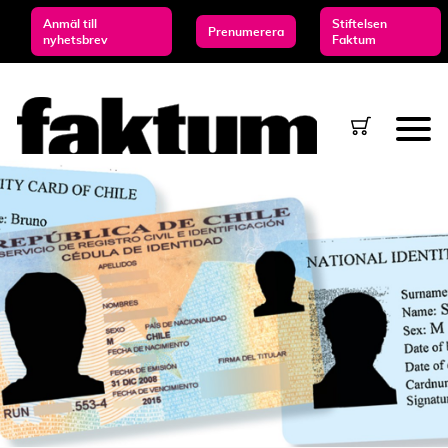
Anmäl till
Stiftelsen
Prenumerera
nyhetsbrev
Faktum