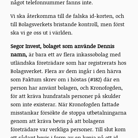
något telefonnummer fanns inte.
Vi ska återkomma till de falska id-korten, och
till Bolagsverkets bristande kontroll, men först
ska vi ge oss ut i världen.
Segor Invest
,
bolaget som använde Dennis
namn,
är bara ett av flera inkassobolag med
utländska företrädare som har registrerats hos
Bolagsverket. Flera av dem ingår i den härva
som Faktum skrev om i höstas (#182) där en
person har använt bolagen, och Kronofogden,
för att kräva hundratals personer på skulder
som inte existerar. När Kronofogden fattade
misstankar försökte de stoppa utbetalningarna
genom att kräva bevis på att bolagens
företrädare var verkliga personer. Till slut kom
ett sådant bevis i form av en kopia på ett id-